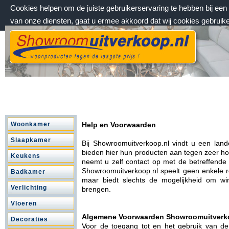
Cookies helpen om de juiste gebruikerservaring te hebben bij ee
van onze diensten, gaat u ermee akkoord dat wij cookies gebruik
zondag 9 augustus 2026, 08:57 uur
Welkom bij Showroomuitverkoop.nl
Woonkamer
Help en Voorwaarden
Slaapkamer
Bij Showroomuitverkoop.nl vindt u een lan
bieden hier hun producten aan tegen zeer hog
Keukens
neemt u zelf contact op met de betreffende
Showroomuitverkoop.nl speelt geen enkele ro
Badkamer
maar biedt slechts de mogelijkheid om wi
Verlichting
brengen.
Vloeren
Algemene Voorwaarden Showroomuitverk
Decoraties
Voor de toegang tot en het gebruik van d