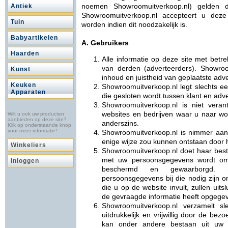
noemen Showroomuitverkoop.nl) gelden 
Antiek
Showroomuitverkoop.nl accepteert u deze
Tuin
worden indien dit noodzakelijk is.
Babyartikelen
A. Gebruikers
Haarden
Alle informatie op deze site met betr
van derden (adverteerders). Showroom
Kunst
inhoud en juistheid van geplaatste adve
Keuken
Showroomuitverkoop.nl legt slechts een
Apparaten
die gesloten wordt tussen klant en adve
Showroomuitverkoop.nl is niet vera
websites en bedrijven waar u naar wo
Wilt u ook uw producten
aanbieden op deze site?
anderszins.
Klik op onderstaande knop
voor meer informatie!
Showroomuitverkoop.nl is nimmer aan
enige wijze zou kunnen ontstaan door 
Winkeliers
Showroomuitverkoop.nl doet haar best
met uw persoonsgegevens wordt omg
Inloggen
beschermd en gewaarborgd. Sh
persoonsgegevens bij die nodig zijn o
die u op de website invult, zullen uit
de gevraagde informatie heeft opgege
Showroomuitverkoop.nl verzamelt sl
uitdrukkelijk en vrijwillig door de bez
kan onder andere bestaan uit uw n