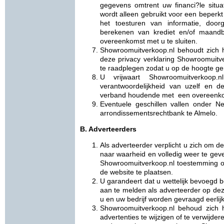
gegevens omtrent uw financi?le situa
wordt alleen gebruikt voor een beperkt
het toesturen van informatie, door
berekenen van krediet en/of maandb
overeenkomst met u te sluiten.
Showroomuitverkoop.nl behoudt zich h
deze privacy verklaring Showroomuitve
te raadplegen zodat u op de hoogte ge
U vrijwaart Showroomuitverkoop.
verantwoordelijkheid van uzelf en d
verband houdende met een overeenkoms
Eventuele geschillen vallen onder 
arrondissementsrechtbank te Almelo.
B. Adverteerders
Als adverteerder verplicht u zich om
naar waarheid en volledig weer te geve
Showroomuitverkoop.nl toestemming om
de website te plaatsen.
U garandeert dat u wettelijk bevoegd b
aan te melden als adverteerder op deze
u en uw bedrijf worden gevraagd eerlijk,
Showroomuitverkoop.nl behoud zich 
advertenties te wijzigen of te verwijder