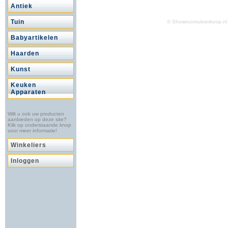
Antiek
Tuin
© Showroomuitverkoop.
Babyartikelen
Haarden
Kunst
Keuken
Apparaten
Wilt u ook uw producten
aanbieden op deze site?
Klik op onderstaande knop
voor meer informatie!
Winkeliers
Inloggen