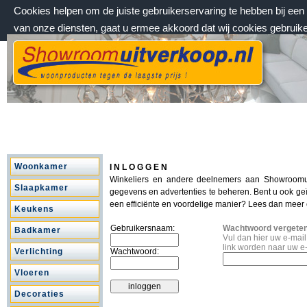
Cookies helpen om de juiste gebruikerservaring te hebben bij ee
van onze diensten, gaat u ermee akkoord dat wij cookies gebruik
zaterdag 8 augustus 2026, 03:27 uur
Welkom bij Showroomuitverkoop.nl
Woonkamer
I N L O G G E N
Winkeliers en andere deelnemers aan Showroomu
Slaapkamer
gegevens en advertenties te beheren. Bent u ook ge
een efficiënte en voordelige manier? Lees dan meer
Keukens
Gebruikersnaam:
Wachtwoord vergete
Badkamer
Vul dan hier uw e-mai
link worden naar uw e
Verlichting
Wachtwoord:
Vloeren
Decoraties