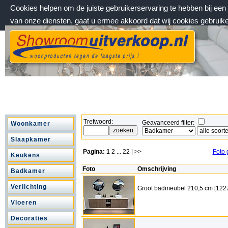
Cookies helpen om de juiste gebruikerservaring te hebben bij ee
van onze diensten, gaat u ermee akkoord dat wij cookies gebruik
zaterdag 8 augustus 2026, 18:18 uur
Welkom bij Showroomuitverkoop.nl
Trefwoord:
Geavanceerd filter:
Woonkamer
Slaapkamer
Pagina:
1
2
...
22
| >>
Foto 
Keukens
Foto
Omschrijving
Badkamer
Verlichting
Groot badmeubel 210,5 cm [122
Vloeren
Decoraties