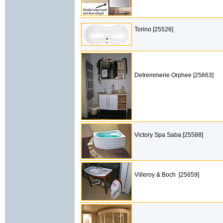
Torino [25526]
Detremmerie Orphee [25663]
Victory Spa Saba [25588]
Villeroy & Boch [25659]