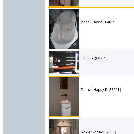
Iseda 6-hoek [35027]
T4 Jazz [32604]
Duravit Happy D [38011]
Rowe 5-hoek [32561]