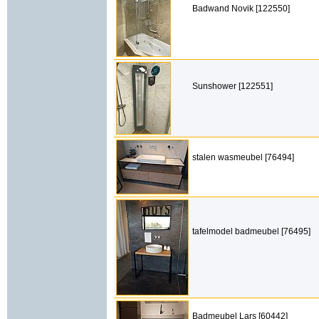
Badwand Novik [122550]
Sunshower [122551]
stalen wasmeubel [76494]
tafelmodel badmeubel [76495]
Badmeubel Lars [60442]