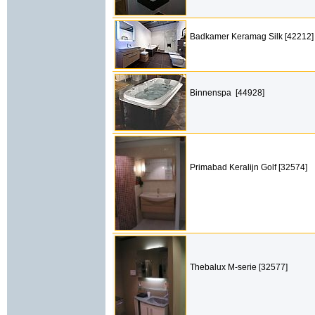
Badkamer Keramag Silk [42212]
Binnenspa [44928]
Primabad Keralijn Golf [32574]
Thebalux M-serie [32577]