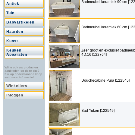
Badmeubel keramiek 90 cm [12
Antiek
Tuin
Babyartikelen
Badmeubel keramiek 60 cm [12
Haarden
Kunst
Keuken
Zeer groot en exclusief badmeub
Apparaten
4D.16 [122764]
Wilt u ook uw producten
aanbieden op deze site?
Klik op onderstaande knop
voor meer informatie!
Douchecabine Pura [122545]
Winkeliers
Inloggen
Bad Yukon [122549]