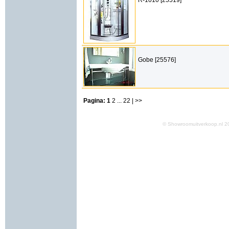
R-1010 [25519]
Gobe [25576]
Pagina:
1
2
...
22
| >>
© Showroomuitverkoop.nl