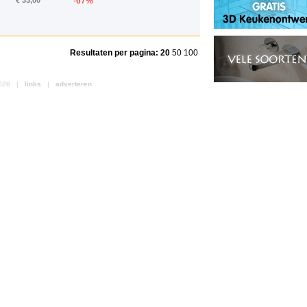
€ 33,00
-67%
Resultaten per pagina:
20
50
100
 2026 |
links
|
adverteren