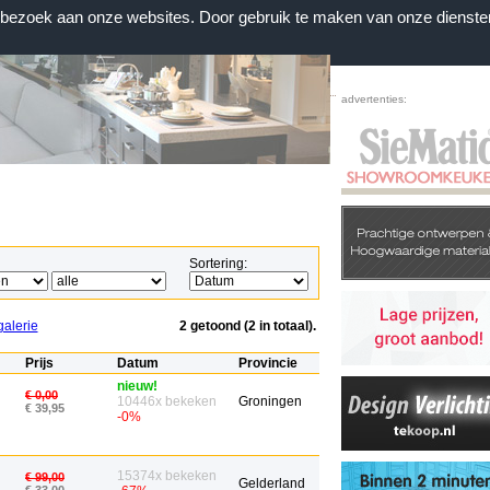
n bezoek aan onze websites. Door gebruik te maken van onze dienste
Home
|
Voorwaarden
|
Contact
|
Favorieten
advertenties:
Sortering:
galerie
2 getoond (2 in totaal).
Prijs
Datum
Provincie
nieuw!
€ 0,00
10446x bekeken
Groningen
€ 39,95
-0%
15374x bekeken
€ 99,00
Gelderland