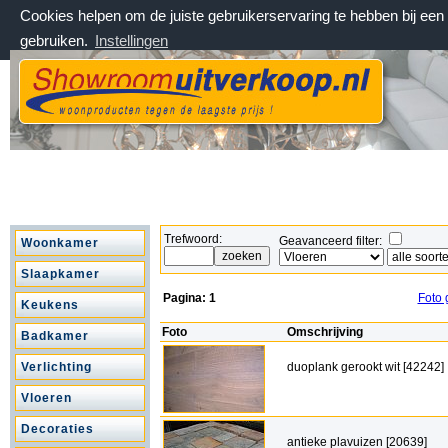
Cookies helpen om de juiste gebruikerservaring te hebben bij ee
gebruiken.
Instellingen
donderdag 6 augustus 2026, 12:03 uur
Welkom bij Showroomuitverkoop.nl
Trefwoord:
Geavanceerd filter:
Woonkamer
Slaapkamer
Pagina:
1
Foto 
Keukens
Foto
Omschrijving
Badkamer
Verlichting
duoplank gerookt wit [42242]
Vloeren
Decoraties
antieke plavuizen [20639]