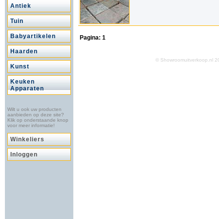
Antiek
Tuin
Babyartikelen
Pagina:
1
Haarden
© Showroomuitverkoop.nl
Kunst
Keuken
Apparaten
Wilt u ook uw producten
aanbieden op deze site?
Klik op onderstaande knop
voor meer informatie!
Winkeliers
Inloggen