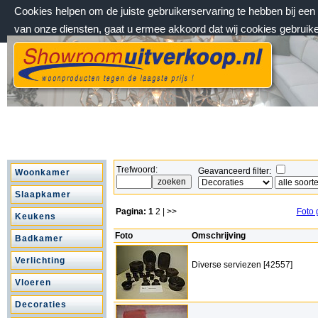
Cookies helpen om de juiste gebruikerservaring te hebben bij ee
van onze diensten, gaat u ermee akkoord dat wij cookies gebruik
vrijdag 7 augustus 2026, 13:14 uur
Welkom bij Showroomuitverkoop.nl
Trefwoord:
Geavanceerd filter:
Woonkamer
Slaapkamer
Pagina:
1
2
| >>
Foto 
Keukens
Foto
Omschrijving
Badkamer
Verlichting
Diverse serviezen [42557]
Vloeren
Decoraties