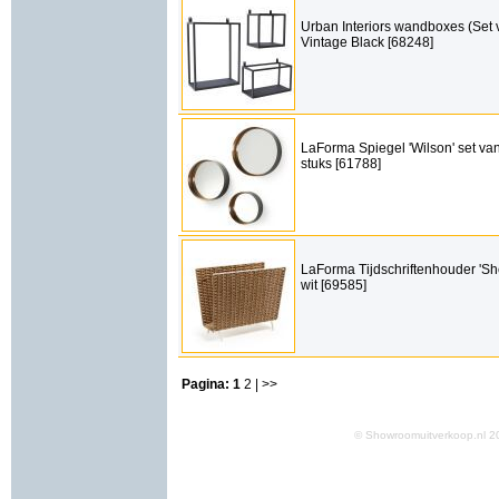
Urban Interiors wandboxes (Set v
Vintage Black [68248]
LaForma Spiegel 'Wilson' set va
stuks [61788]
LaForma Tijdschriftenhouder 'She
wit [69585]
Pagina:
1
2
| >>
© Showroomuitverkoop.nl