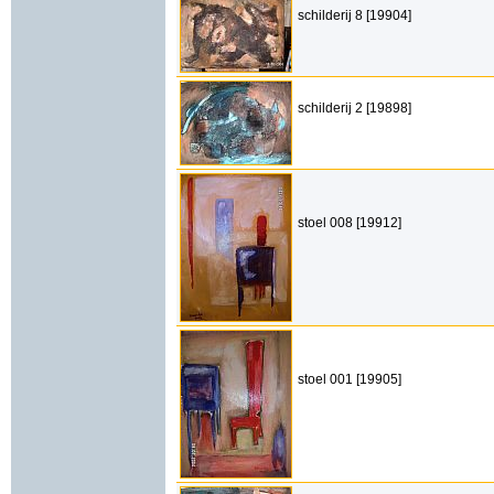
schilderij 8 [19904]
schilderij 2 [19898]
stoel 008 [19912]
stoel 001 [19905]