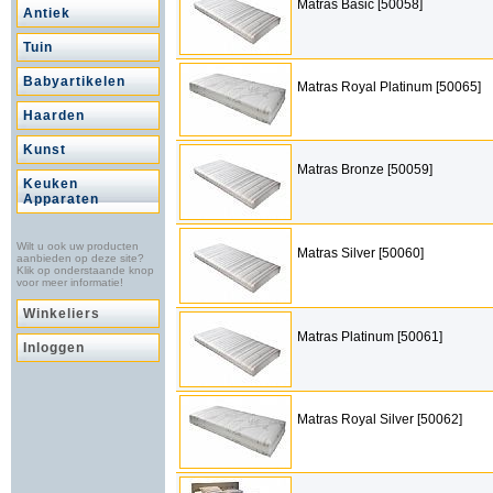
Matras Basic [50058]
Antiek
Tuin
Babyartikelen
Matras Royal Platinum [50065]
Haarden
Kunst
Matras Bronze [50059]
Keuken
Apparaten
Wilt u ook uw producten
Matras Silver [50060]
aanbieden op deze site?
Klik op onderstaande knop
voor meer informatie!
Winkeliers
Matras Platinum [50061]
Inloggen
Matras Royal Silver [50062]