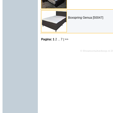
Boxspring Genua [50047]
Pagina:
1
2
...
7
| >>
© Showroomuitverkoop.nl