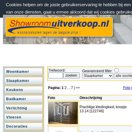
Cookies helpen om de juiste gebruikerservaring te hebben bij ee
van onze diensten, gaat u ermee akkoord dat wij cookies gebruik
maandag 10 augustus 2026, 13:08 uur
Welkom bij Showroomuitverkoop.nl
Trefwoord:
Geavanceerd filter:
Woonkamer
Slaapkamer
Pagina:
1
2
...
7
| >>
Foto 
Keukens
Foto
Omschrijving
Badkamer
Prachtige kledingkast, koopje
Verlichting
13.14 [122746]
Vloeren
Decoraties