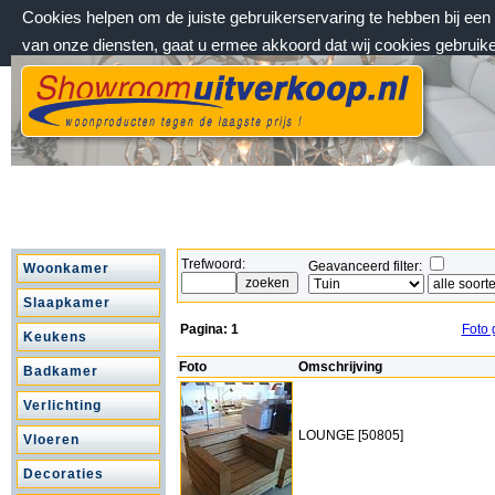
Cookies helpen om de juiste gebruikerservaring te hebben bij ee
van onze diensten, gaat u ermee akkoord dat wij cookies gebruik
vrijdag 7 augustus 2026, 04:04 uur
Welkom bij Showroomuitverkoop.nl
Trefwoord:
Geavanceerd filter:
Woonkamer
Slaapkamer
Pagina:
1
Foto 
Keukens
Foto
Omschrijving
Badkamer
Verlichting
LOUNGE [50805]
Vloeren
Decoraties