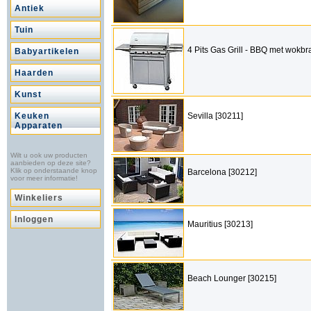
Antiek
Tuin
4 Pits Gas Grill - BBQ met wokbr
Babyartikelen
Haarden
Kunst
Keuken
Sevilla [30211]
Apparaten
Wilt u ook uw producten
aanbieden op deze site?
Klik op onderstaande knop
Barcelona [30212]
voor meer informatie!
Winkeliers
Inloggen
Mauritius [30213]
Beach Lounger [30215]