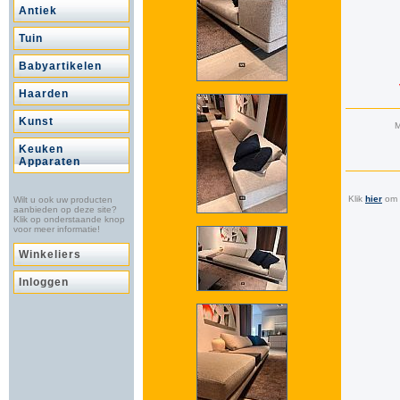
Antiek
Tuin
Babyartikelen
Haarden
Kunst
M
Keuken
Apparaten
Klik
hier
om a
Wilt u ook uw producten
aanbieden op deze site?
Klik op onderstaande knop
voor meer informatie!
Winkeliers
Inloggen