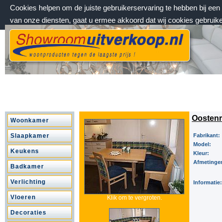
Cookies helpen om de juiste gebruikerservaring te hebben bij ee
van onze diensten, gaat u ermee akkoord dat wij cookies gebruik
zaterdag 8 augustus 2026, 03:00 uur
Welkom bij Showroomuitverkoop.nl
Oostenr
Woonkamer
Slaapkamer
Fabrikant:
Model:
Keukens
Kleur:
Afmetinge
Badkamer
Verlichting
Informatie:
Vloeren
Klik om te vergroten.
Decoraties